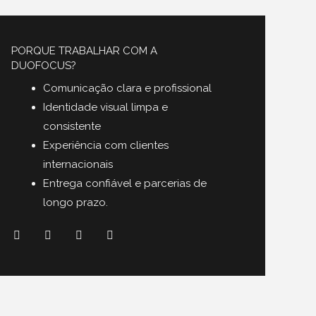
PORQUE TRABALHAR COM A
DUOFOCUS?
Comunicação clara e profissional
Identidade visual limpa e
consistente
Experiência com clientes
internacionais
Entrega confiável e parcerias de
longo prazo.
F
T
Y
L
a
w
o
i
c
i
u
n
e
t
t
k
b
t
u
e
o
e
b
d
o
r
e
i
k
n