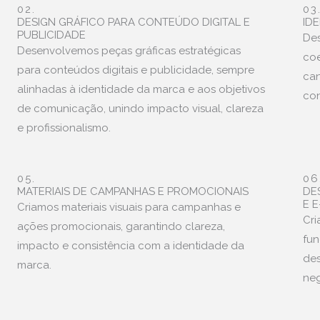
02.
03
DESIGN GRÁFICO PARA CONTEÚDO DIGITAL E
ID
PUBLICIDADE
Des
Desenvolvemos peças gráficas estratégicas
coe
para conteúdos digitais e publicidade, sempre
can
alinhadas à identidade da marca e aos objetivos
con
de comunicação, unindo impacto visual, clareza
e profissionalismo.
05.
06
MATERIAIS DE CAMPANHAS E PROMOCIONAIS
DE
E 
Criamos materiais visuais para campanhas e
Cri
ações promocionais, garantindo clareza,
fun
impacto e consistência com a identidade da
des
marca.
neg