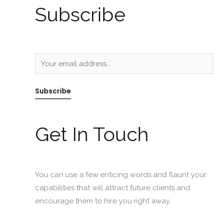
*
Subscribe
E
m
a
Subscribe
i
l
*
Get In Touch
You can use a few enticing words and flaunt your
capabilities that will attract future clients and
encourage them to hire you right away.