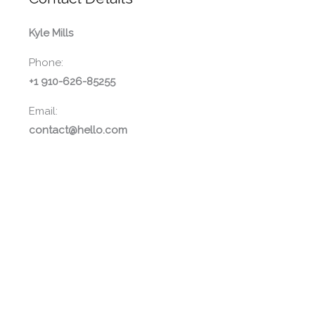
Kyle Mills
Phone:
+1 910-626-85255
Email:
contact@hello.com